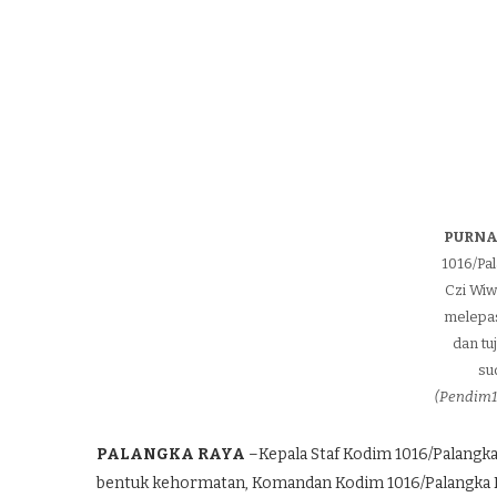
PURNA
1016/Pa
Czi Wiw
melepas
dan tu
su
(Pendim1
PALANGKA RAYA
–Kepala Staf Kodim 1016/Palangka 
bentuk kehormatan, Komandan Kodim 1016/Palangka R