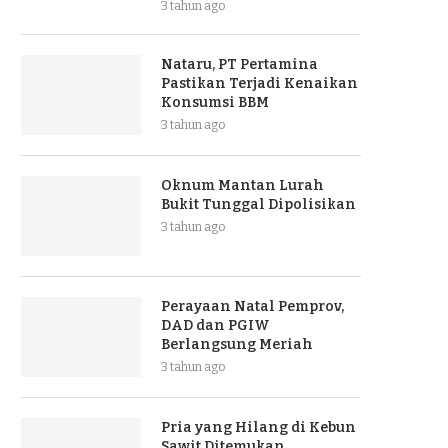
3 tahun ago
Nataru, PT Pertamina
Pastikan Terjadi Kenaikan
Konsumsi BBM
3 tahun ago
Oknum Mantan Lurah
Bukit Tunggal Dipolisikan
3 tahun ago
Perayaan Natal Pemprov,
DAD dan PGIW
Berlangsung Meriah
3 tahun ago
Pria yang Hilang di Kebun
Sawit Ditemukan