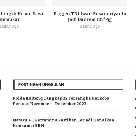
ilang di Kebun Sawit
Brigjen TNI Iwan Rosandriyanto
itemukan
Jadi Danrem 102/Pjg
3 tahun ago
3 tahun ago
POSTINGAN UNGGULAN
Polda Kalteng Tangkap 22 Tersangka Narkoba,
Periode November – Desember 2023
Nataru, PT Pertamina Pastikan Terjadi Kenaikan
Konsumsi BBM