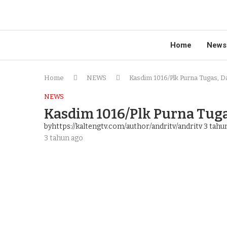
Home
News
Home
NEWS
Kasdim 1016/Plk Purna Tugas, 
NEWS
Kasdim 1016/Plk Purna Tug
byhttps://kaltengtv.com/author/andritv/andritv
3 tahu
3 tahun ago