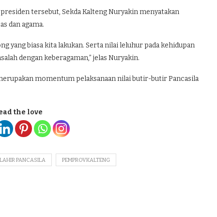
t presiden tersebut, Sekda Kalteng Nuryakin menyatakan
tas dan agama.
 yang biasa kita lakukan. Serta nilai leluhur pada kehidupan
asalah dengan keberagaman,” jelas Nuryakin.
 merupakan momentum pelaksanaan nilai butir-butir Pancasila
ead the love
 LAHIR PANCASILA
PEMPROVKALTENG