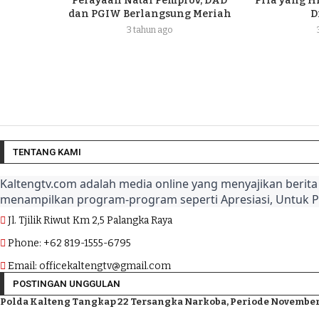
Perayaan Natal Pemprov, DAD
Pria yang H
dan PGIW Berlangsung Meriah
D
3 tahun ago
TENTANG KAMI
Kaltengtv.com adalah media online yang menyajikan berita 
menampilkan program-program seperti Apresiasi, Untuk 
Jl. Tjilik Riwut Km 2,5 Palangka Raya
Phone: +62 819-1555-6795
Email: officekaltengtv@gmail.com
POSTINGAN UNGGULAN
Polda Kalteng Tangkap 22 Tersangka Narkoba, Periode November