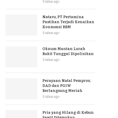
3 tahun ago
Nataru, PT Pertamina
Pastikan Terjadi Kenaikan
Konsumsi BBM
3 tahun ago
Oknum Mantan Lurah
Bukit Tunggal Dipolisikan
3 tahun ago
Perayaan Natal Pemprov,
DAD dan PGIW
Berlangsung Meriah
3 tahun ago
Pria yang Hilang di Kebun
Sawit Ditemukan