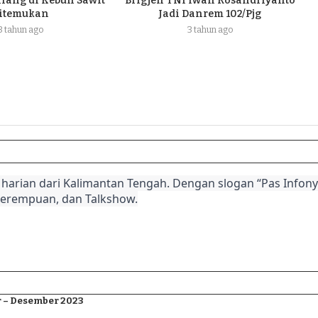
ilang di Kebun Sawit
Brigjen TNI Iwan Rosandriyanto
itemukan
Jadi Danrem 102/Pjg
3 tahun ago
3 tahun ago
harian dari Kalimantan Tengah. Dengan slogan “Pas Infonya
Perempuan, dan Talkshow.
 – Desember 2023