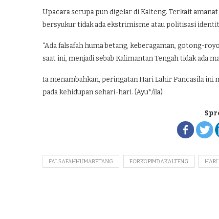
Upacara serupa pun digelar di Kalteng. Terkait amana
bersyukur tidak ada ekstrimisme atau politisasi identi
“Ada falsafah huma betang, keberagaman, gotong-royong
saat ini, menjadi sebab Kalimantan Tengah tidak ada m
Ia menambahkan, peringatan Hari Lahir Pancasila ini
pada kehidupan sehari-hari. (Ayu*/ila)
Spr
FALSAFAHHUMABETANG
FORKOPIMDAKALTENG
HARI