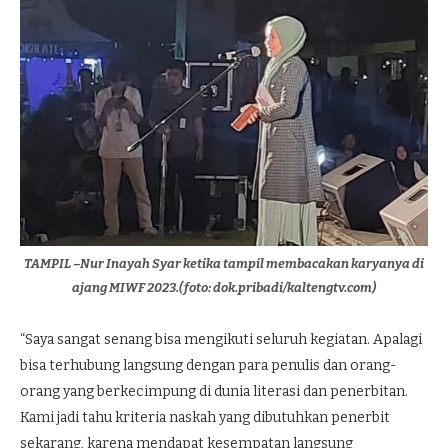
TAMPIL –Nur Inayah Syar ketika tampil membacakan karyanya di
ajang MIWF 2023.(foto: dok.pribadi/kaltengtv.com)
“Saya sangat senang bisa mengikuti seluruh kegiatan. Apalagi
bisa terhubung langsung dengan para penulis dan orang-
orang yang berkecimpung di dunia literasi dan penerbitan.
Kami jadi tahu kriteria naskah yang dibutuhkan penerbit
sekarang, karena mendapat kesempatan langsung