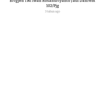
Brigjen TNI Iwan Rosandriyanto Jadi Danrem
102/Pjg
3 tahun ago