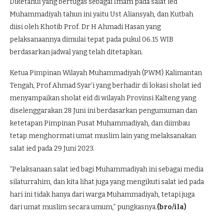
Diketahui yang bertugas sebagai Imam pada salat ied
Muhammadiyah tahun ini yaitu Ust Aliansyah, dan Kutbah
diisi oleh Khotib Prof. Dr H Ahmadi Hasan yang
pelaksanaannya dimulai tepat pada pukul 06.15 WIB
berdasarkan jadwal yang telah ditetapkan.
Ketua Pimpinan Wilayah Muhammadiyah (PWM) Kalimantan
Tengah, Prof Ahmad Syar’i yang berhadir di lokasi sholat ied
menyampaikan sholat eid di wilayah Provinsi Kalteng yang
diselenggarakan 28 Juni ini berdasarkan pengumuman dan
ketetapan Pimpinan Pusat Muhammadiyah, dan diimbau
tetap menghormati umat muslim lain yang melaksanakan
salat ied pada 29 Juni 2023.
“Pelaksanaan salat ied bagi Muhammadiyah ini sebagai media
silaturrahim, dan kita lihat juga yang mengikuti salat ied pada
hari ini tidak hanya dari warga Muhammadiyah, tetapi juga
dari umat muslim secara umum,” pungkasnya.
(bro/ila)