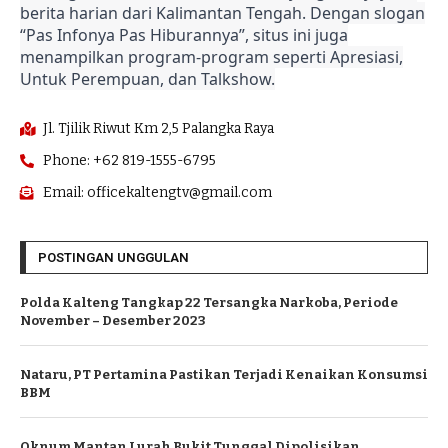
berita harian dari Kalimantan Tengah. Dengan slogan
“Pas Infonya Pas Hiburannya”, situs ini juga
menampilkan program-program seperti Apresiasi,
Untuk Perempuan, dan Talkshow.
Jl. Tjilik Riwut Km 2,5 Palangka Raya
Phone: +62 819-1555-6795
Email: officekaltengtv@gmail.com
POSTINGAN UNGGULAN
Polda Kalteng Tangkap 22 Tersangka Narkoba, Periode
November – Desember 2023
Nataru, PT Pertamina Pastikan Terjadi Kenaikan Konsumsi
BBM
Oknum Mantan Lurah Bukit Tunggal Dipolisikan