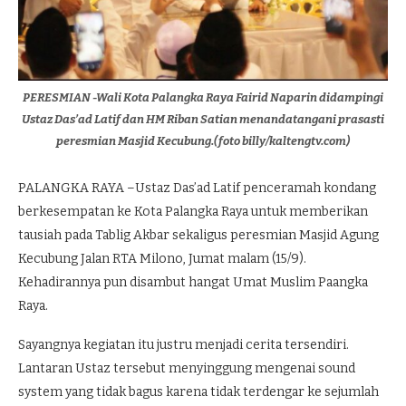
PERESMIAN -Wali Kota Palangka Raya Fairid Naparin didampingi
Ustaz Das’ad Latif dan HM Riban Satian menandatangani prasasti
peresmian Masjid Kecubung.(foto billy/kaltengtv.com)
PALANGKA RAYA –Ustaz Das’ad Latif penceramah kondang
berkesempatan ke Kota Palangka Raya untuk memberikan
tausiah pada Tablig Akbar sekaligus peresmian Masjid Agung
Kecubung Jalan RTA Milono, Jumat malam (15/9).
Kehadirannya pun disambut hangat Umat Muslim Paangka
Raya.
Sayangnya kegiatan itu justru menjadi cerita tersendiri.
Lantaran Ustaz tersebut menyinggung mengenai sound
system yang tidak bagus karena tidak terdengar ke sejumlah