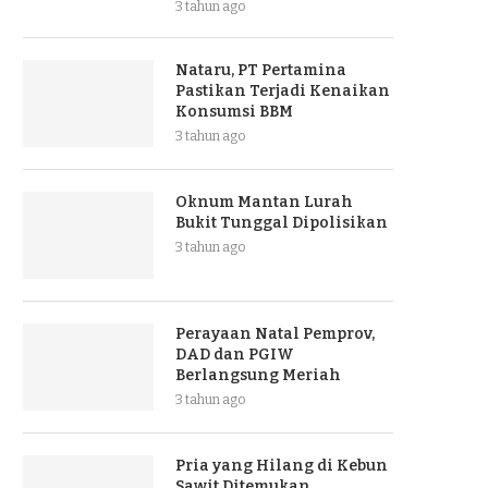
3 tahun ago
Nataru, PT Pertamina
Pastikan Terjadi Kenaikan
Konsumsi BBM
3 tahun ago
Oknum Mantan Lurah
Bukit Tunggal Dipolisikan
3 tahun ago
Perayaan Natal Pemprov,
DAD dan PGIW
Berlangsung Meriah
3 tahun ago
Pria yang Hilang di Kebun
Sawit Ditemukan