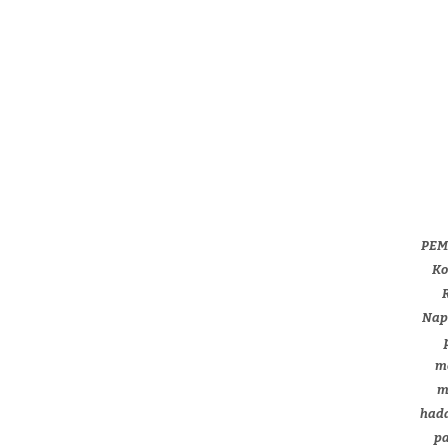
PEM
Ko
Nap
m
m
had
p