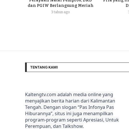
Perayaan Natal Pemprov, DAD
Pria yang H
dan PGIW Berlangsung Meriah
D
3 tahun ago
TENTANG KAMI
Kaltengtv.com adalah media online yang
menyajikan berita harian dari Kalimantan
Tengah. Dengan slogan “Pas Infonya Pas
Hiburannya”, situs ini juga menampilkan
program-program seperti Apresiasi, Untuk
Perempuan, dan Talkshow.