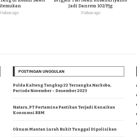
ilang di Kebun Sawit
Brigjen TNI Iwan Rosandriyanto
itemukan
Jadi Danrem 102/Pjg
3 tahun ago
3 tahun ago
POSTINGAN UNGGULAN
Polda Kalteng Tangkap 22 Tersangka Narkoba,
Periode November – Desember 2023
Nataru, PT Pertamina Pastikan Terjadi Kenaikan
Konsumsi BBM
Oknum Mantan Lurah Bukit Tunggal Dipolisikan