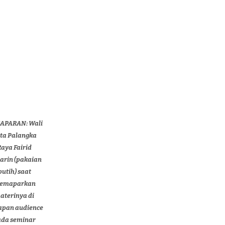
APARAN: Wali
ta Palangka
Raya Fairid
arin (pakaian
putih) saat
emaparkan
aterinya di
apan audience
ada seminar