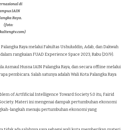
ernasional di
ampus IAIN
langka Raya.
(foto:
/kaltengtv.com)
alangka Raya melalui Fakultas Ushuluddin, Adab, dan Dakwah
dalam rangkaian FUAD Experience Space 2023, Rabu (20/9).
ula Asmaul Husna IAIN Palangka Raya, dan secara offline melalui
pa pembicara. Salah satunya adalah Wali Kota Palangka Raya
m of Artfificial Intelligence Toward Society 5.0 itu, Fairid
ociety. Materi ini mengenai dampak pertumbuhan ekonomi
 langkah-langkah menuju pertumbuhan ekonomi yang
aka tidak ada salahnya saya sebagai wali kota memberikan materi