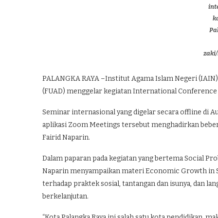
int
k
Pa
zaki
PALANGKA RAYA –Institut Agama Islam Negeri (IAIN) P
(FUAD) menggelar kegiatan International Conference 
Seminar internasional yang digelar secara offline di A
aplikasi Zoom Meetings tersebut menghadirkan bebera
Fairid Naparin.
Dalam paparan pada kegiatan yang bertema Social Proble
Naparin menyampaikan materi Economic Growth in S
terhadap praktek sosial, tantangan dan isunya, dan
berkelanjutan.
“Kota Palangka Raya ini salah satu kota pendidikan, m