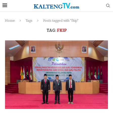
Home
Tags
Posts tagged with "fkip"
TAG:
FKIP