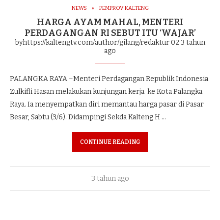
NEWS
PEMPROV KALTENG
HARGA AYAM MAHAL, MENTERI
PERDAGANGAN RI SEBUT ITU ‘WAJAR’
byhttps://kaltengtv.com/author/gilang/redaktur 02
3 tahun
ago
PALANGKA RAYA –Menteri Perdagangan Republik Indonesia
Zulkifli Hasan melakukan kunjungan kerja ke Kota Palangka
Raya. Ia menyempatkan diri memantau harga pasar di Pasar
Besar, Sabtu (3/6). Didampingi Sekda Kalteng H …
CONTINUE READING
3 tahun ago