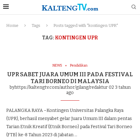
Home
Tags
Posts tagged with "kontingen UPR"
TAG:
KONTINGEN UPR
NEWS
Pendidikan
UPR SABET JUARA UMUM III PADA FESTIVAL
TARI BORNEO DI MALAYSIA
byhttps://kaltengtv.com/author/gilang/redaktur 02
3 tahun
ago
PALANGKA RAYA –Kontingen Universitas Palangka Raya
(UPR), berhasil menyabet gelar Juara Umum III dalam pentas
Tarian Etnik Kreatif (Etnik Borneo) pada Festival Tari Borneo
(FTB) ke-8 Tahun 2023 di Jabatan …