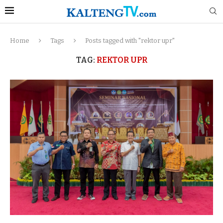
Home
Tags
Posts tagged with "rektor upr"
TAG:
REKTOR UPR