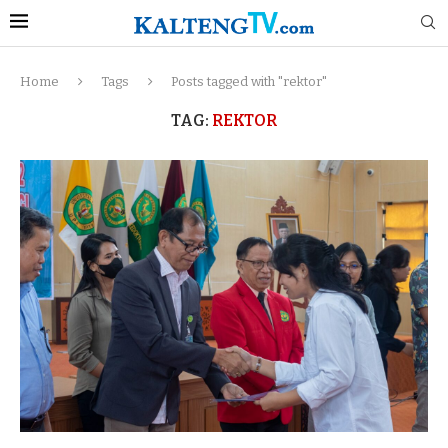
Home
Tags
Posts tagged with "rektor"
TAG:
REKTOR