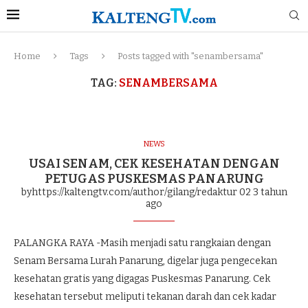
Home
Tags
Posts tagged with "senambersama"
TAG:
SENAMBERSAMA
NEWS
USAI SENAM, CEK KESEHATAN DENGAN
PETUGAS PUSKESMAS PANARUNG
byhttps://kaltengtv.com/author/gilang/redaktur 02
3 tahun
ago
PALANGKA RAYA -Masih menjadi satu rangkaian dengan
Senam Bersama Lurah Panarung, digelar juga pengecekan
kesehatan gratis yang digagas Puskesmas Panarung. Cek
kesehatan tersebut meliputi tekanan darah dan cek kadar