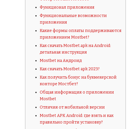
Функционал приложения
Функциональные возможности
приложения
Какие формы оплаты поддерживаются
приложением Mostbet?
Как скачать Mostbet.apk на Android:
детальная инструкция
Mostbet на Андроид
Как скачать Mostbet apk 2023?
Как получить бонус на букмекерской
конторе Мостбет?
Общая информация о приложении
Mostbet
Отличия от мобильной версии
Mostbet APK Android: где взять и как
правильно пройти установку?