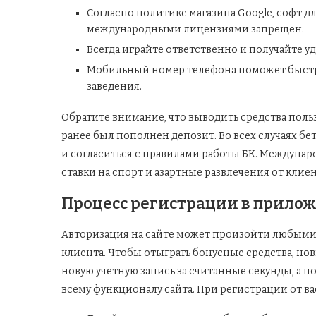
Согласно политике магазина Google, софт дл
международными лицензиями запрещен.
Всегда играйте ответственно и получайте у
Мобильный номер телефона поможет быстро
заведения.
Обратите внимание, что выводить средства поль
ранее был пополнен депозит. Во всех случаях б
и согласиться с правилами работы БК. Междунар
ставки на спорт и азартные развлечения от клиен
Процесс регистрации в прилож
Авторизация на сайте может произойти любыми
клиента. Чтобы отыграть бонусные средства, нов
новую учетную запись за считанные секунды, а п
всему функционалу сайта. При регистрации от в