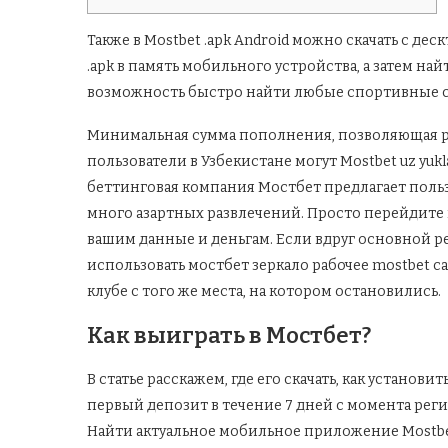
Также в Mostbet .apk Android можно скачать с д
.apk в память мобильного устройства, а затем най
возможность быстро найти любые спортивные со
Минимальная сумма пополнения, позволяющая рас
пользователи в Узбекистане могут Mostbet uz yu
беттинговая компания Мостбет предлагает польз
много азартных развлечений. Просто перейдите на
вашим данные и деньгам. Если вдруг основной ре
использовать мостбет зеркало рабочее mostbet c
клубе с того же места, на котором остановились.
Как выиграть в Мостбет?
В статье расскажем, где его скачать, как установ
первый депозит в течение 7 дней с момента реги
Найти актуальное мобильное приложение Mostbe