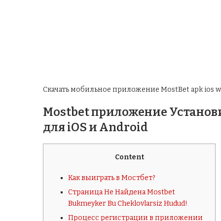
Скачать мобильное приложение MostBet apk ios 
Mostbet приложение Установ
для iOS и Android
Content
Как выиграть в Мостбет?
Страница Не Найдена Mostbet
Bukmeyker Bu Cheklovlarsiz Hudud!
Процесс регистрации в приложении