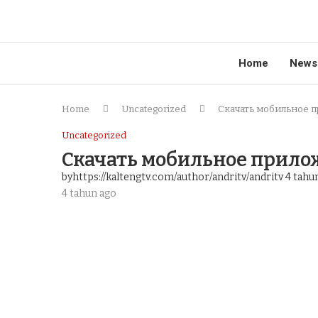
Home
News
Home
Uncategorized
Скачать мобильное п
Uncategorized
Скачать мобильное прилож
byhttps://kaltengtv.com/author/andritv/andritv
4 tahu
4 tahun ago