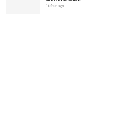
3 tahun ago