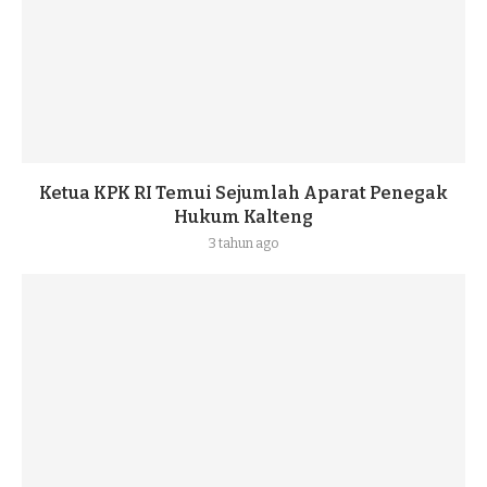
Ketua KPK RI Temui Sejumlah Aparat Penegak
Hukum Kalteng
3 tahun ago