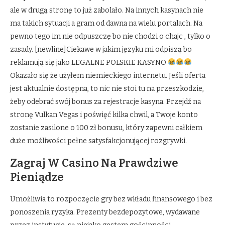
ale w drugą stronę to już zabolało. Na innych kasynach nie
ma takich sytuacji a gram od dawna na wielu portalach. Na
pewno tego im nie odpuszczę bo nie chodzi o chajc , tylko o
zasady. [newline]Ciekawe w jakim języku mi odpiszą bo
reklamują się jako LEGALNE POLSKIE KASYNO
Okazało się że użyłem niemieckiego internetu. Jeśli oferta
jest aktualnie dostępna, to nic nie stoi tu na przeszkodzie,
żeby odebrać swój bonus za rejestracje kasyna. Przejdź na
stronę Vulkan Vegas i poświęć kilka chwil, a Twoje konto
zostanie zasilone o 100 zł bonusu, który zapewni całkiem
duże możliwości pełne satysfakcjonującej rozgrywki.
Zаgrаj W Casino Nа Prаwdziwе
Piеniądzе
Umożliwia to rozpoczęcie gry bez wkładu finansowego i bez
ponoszenia ryzyka. Prezenty bezdepozytowe, wydawane