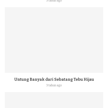
3 tahun ago
Untung Banyak dari Sebatang Tebu Hijau
3 tahun ago