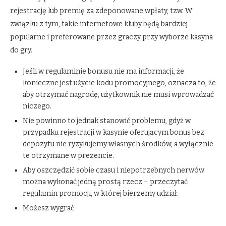
rejestrację lub premię za zdeponowane wpłaty, tzw. W
związku z tym, takie internetowe kluby będą bardziej
popularne i preferowane przez graczy przy wyborze kasyna
do gry.
Jeśli w regulaminie bonusu nie ma informacji, że
konieczne jest użycie kodu promocyjnego, oznacza to, że
aby otrzymać nagrodę, użytkownik nie musi wprowadzać
niczego.
Nie powinno to jednak stanowić problemu, gdyż w
przypadku rejestracji w kasynie oferującym bonus bez
depozytu nie ryzykujemy własnych środków, a wyłącznie
te otrzymane w prezencie.
Aby oszczędzić sobie czasu i niepotrzebnych nerwów
można wykonać jedną prostą rzecz – przeczytać
regulamin promocji, w której bierzemy udział.
Mоżеsz wygrаć