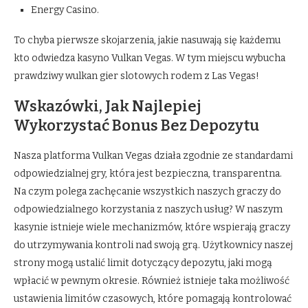
Energy Casino.
To chyba pierwsze skojarzenia, jakie nasuwają się każdemu
kto odwiedza kasyno Vulkan Vegas. W tym miejscu wybucha
prawdziwy wulkan gier slotowych rodem z Las Vegas!
Wskazówki, Jak Najlepiej
Wykorzystać Bonus Bez Depozytu
Nasza platforma Vulkan Vegas działa zgodnie ze standardami
odpowiedzialnej gry, która jest bezpieczna, transparentna.
Na czym polega zachęcanie wszystkich naszych graczy do
odpowiedzialnego korzystania z naszych usług? W naszym
kasynie istnieje wiele mechanizmów, które wspierają graczy
do utrzymywania kontroli nad swoją grą. Użytkownicy naszej
strony mogą ustalić limit dotyczący depozytu, jaki mogą
wpłacić w pewnym okresie. Również istnieje taka możliwość
ustawienia limitów czasowych, które pomagają kontrolować