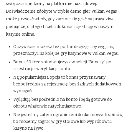
swój czas spędzony na platformie hazardowej.
Doświadczenie zdobyte w trybie demo gier Vulkan Vegas
może przydać wtedy, gdy zacznie się grać na prawdziwe
pieniądze, dlatego trzeba dokonać rajestację w naszym
kasynie online.
Oczywiście możesz też podjąć decyzję, aby wygraną
przeznaczyć na kolejne gry kasynowe w Vulkan Vegas.
Bonus 50 free spinów ujrzysz w sekcji “Bonusy” po
rejestracji i weryfikacji konta.
Najpopularniejsza opcja to bonus przyznawany
bezpośrednia za rejestrację, bez żadnych dodatkowych
wymagań.
Wylądują bezpośrednio na konto i będą gotowe do
obrotu właściwie natychmiastowo.
Nie jesteśmy zatem ograniczeni do darmowych spinów,
bo możemy zagrać w gry stołowe lub wypróbować
kasyno na żywo.