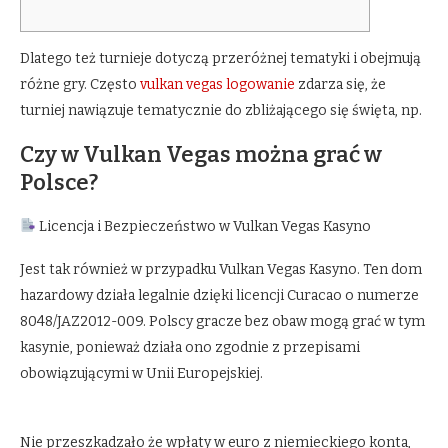
Dlatego też turnieje dotyczą przeróżnej tematyki i obejmują
różne gry. Często
vulkan vegas logowanie
zdarza się, że
turniej nawiązuje tematycznie do zbliżającego się święta, np.
Czy w Vulkan Vegas można grać w
Polsce?
Licencja i Bezpieczeństwo w Vulkan Vegas Kasyno
Jest tak również w przypadku Vulkan Vegas Kasyno. Ten dom
hazardowy działa legalnie dzięki licencji Curacao o numerze
8048/JAZ2012-009. Polscy gracze bez obaw mogą grać w tym
kasynie, ponieważ działa ono zgodnie z przepisami
obowiązującymi w Unii Europejskiej.
Nie przeszkadzało że wpłaty w euro z niemieckiego konta,