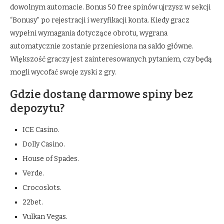
dowolnym automacie. Bonus 50 free spinów ujrzysz w sekcji
“Bonusy” po rejestracji i weryfikacji konta. Kiedy gracz
wypełni wymagania dotyczące obrotu, wygrana
automatycznie zostanie przeniesiona na saldo główne.
Większość graczy jest zainteresowanych pytaniem, czy będą
mogli wycofać swoje zyski z gry.
Gdzie dostanę darmowe spiny bez
depozytu?
ICE Casino.
Dolly Casino.
House of Spades.
Verde.
Crocoslots.
22bet.
Vulkan Vegas.