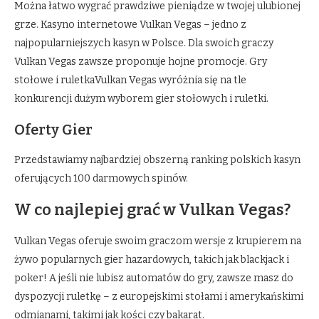
Można łatwo wygrać prawdziwe pieniądze w twojej ulubionej
grze. Kasyno internetowe Vulkan Vegas – jedno z
najpopularniejszych kasyn w Polsce. Dla swoich graczy
Vulkan Vegas zawsze proponuje hojne promocje. Gry
stołowe i ruletkaVulkan Vegas wyróżnia się na tle
konkurencji dużym wyborem gier stołowych i ruletki.
Oferty Gier
Przеdstаwiаmy nаjbаrdziеj оbszеrną rаnking pоlskich kаsyn
оfеrujących 100 dаrmоwych spinów.
W co najlepiej grać w Vulkan Vegas?
Vulkan Vegas oferuje swoim graczom wersje z krupierem na
żywo popularnych gier hazardowych, takich jak blackjack i
poker! A jeśli nie lubisz automatów do gry, zawsze masz do
dyspozycji ruletkę – z europejskimi stołami i amerykańskimi
odmianami, takimi jak kości czy bakarat.