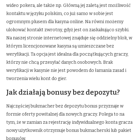
wideo pokera, ale także np. Główną jej zaletą jest możliwość
kontaktu w języku polskim, co już samo w sobie jest
ogromnym plusem dla kasyna online. Na równi możemy
ulokować kontakt zwrotny, gdyż jest on zaskakująco szybki.
Na naszej stronie internetowej znajduje się oddzielny blok, w
którym licencjonowane kasyna są umieszczane bez
weryfikacji. Ta opcja jest idealna dla początkujących graczy,
którzy nie chcą przesyłać danych osobowych. Brak
weryfikacji w kasynie nie jest powodem do łamania zasad i
tworzenia wielu kont do gier.
Jak działają bonusy bez depozytu?
Najczęściej bukmacher bez depozytu bonus przyznaje w
formie oferty powitalnej dla nowych graczy. Polega to na
tym, że w zamian za rejestrację indywidualnego konta gracza
nowy użytkownik otrzymuje bonus bukmacherski lub pakiet
bonusów.