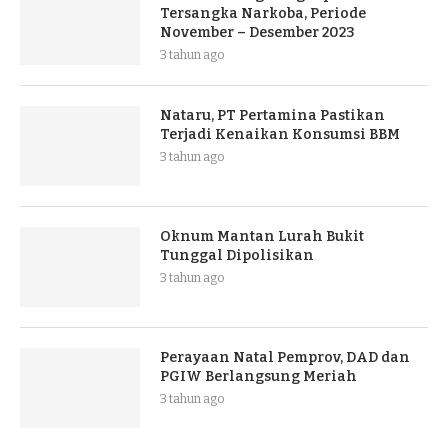
Tersangka Narkoba, Periode
November – Desember 2023
3 tahun ago
Nataru, PT Pertamina Pastikan
Terjadi Kenaikan Konsumsi BBM
3 tahun ago
Oknum Mantan Lurah Bukit
Tunggal Dipolisikan
3 tahun ago
Perayaan Natal Pemprov, DAD dan
PGIW Berlangsung Meriah
3 tahun ago