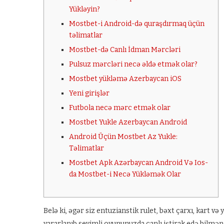
Yükləyin?
Mostbet-i Android-də quraşdırmaq üçün
təlimatlar
Mostbet-də Canlı İdman Mərcləri
Pulsuz mərcləri necə əldə etmək olar?
Mostbet yükləmə Azerbaycan iOS
Yeni girişlər
Futbola necə mərc etmək olar
Mostbet Yukle Azerbaycan Android
Android Üçün Mostbet Az Yukle:
Təlimatlar
Mostbet Apk Azərbaycan Android Və Ios-
da Mostbet-i Necə Yükləmək Olar
Belə ki, əgər siz entuzianstik rulet, bəxt çarxı, kart v
yararlanıb sevimli oyununuzda canlı iştirak edə bilmən