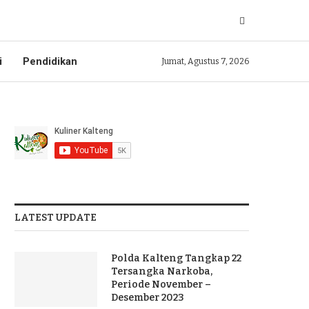
i
Pendidikan
Jumat, Agustus 7, 2026
LATEST UPDATE
Polda Kalteng Tangkap 22
Tersangka Narkoba,
Periode November –
Desember 2023