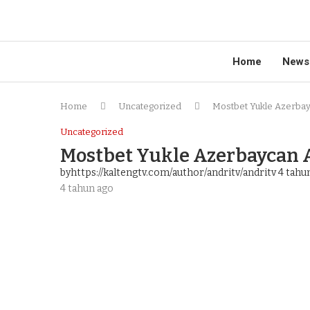
Home
News
Home
Uncategorized
Mostbet Yukle Azerbay
Uncategorized
Mostbet Yukle Azerbaycan A
byhttps://kaltengtv.com/author/andritv/andritv
4 tahu
4 tahun ago