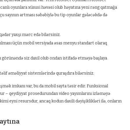
 canlı oyunlara xüsusi həvəsi olub həyatına yeni rəng qatmağa
nçu sayının artması səbəbiylə bu tip oyunlar gələcəkdə də
qədər yaxşı mərc edə bilərsiniz.
rılması üçün mobil versiyada əsas menyu standart olaraq
görünəndə siz daxil olub ondan istifadə etməyə başlaya
əlif əməliyyat sistemlərində quraşdıra bilərsiniz.
mək imkanı var, bu da mobil sayta təsir edir. Funksional
yur – qeydiyyat prosedurundan video yayımlarını izləməyə
i eyni resursdur, ancaq kodun daxili dəyişiklikləri ilə, onların
saytına