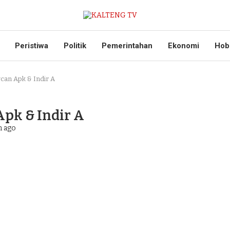
Peristiwa
Politik
Pemerintahan
Ekonomi
Hob
can Apk & Indir A
pk & Indir A
n ago