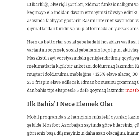
Etibarlılığı, əlverişli şərtləri, xidmət funksionallığı
keçməyə elə indidən davam etməyinizi tövsiyə edirik!
əsasında fəaliyyət göstərir Rəsmi internet saytından v
qiymətlərdən biridir və bu platformada ən yüksək əmsa
Həm də bəttorlar sosial şəbəkədəki hesabları vasitəsi 
variantını seçmək, sosial şəbəkənin loqotipini aktivlə
Masaüstü sayt versiyasındakı genişləndirilmiş qeydiyya
məlumatlarla kiçik bir anketanı doldurmaq lazımdır. 
müştəri doldurulma məbləğinə +125% əlavə alacaq. 30 
250 frispin əlavə ediləcək. İdman bonusunu çıxarmaq üç
dan bahis tipi ekspreslə 5 dəfə qoymaq lazımdır
mostb
Ilk Bahis’ I Necə Elemek Olar
Mobil proqramda siz həmçinin müxtəlif oyunlar, kazinol
şəkildə Mostbet Azerbaijan saytında görə bilərsiniz, çü
görsəniz başa düşməyinizin daha asan olacağına inan