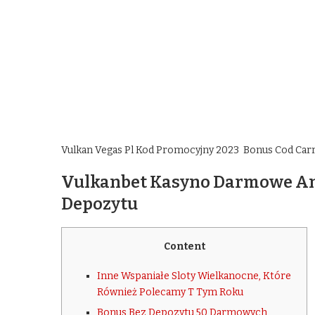
Vulkan Vegas Pl Kod Promocyjny 2023 ️ Bonus Cod Car
Vulkanbet Kasyno Darmowe An
Depozytu
Content
Inne Wspaniałe Sloty Wielkanocne, Które
Również Polecamy T Tym Roku
Bonus Bez Depozytu 50 Darmowych