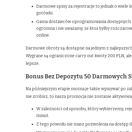
Darmowe spiny za rejestracje to jednak o wiele 
gotówki.
Gama dostawców oprogramowania dostępnych w 
ogromna i nie uważamy, że ktoś byłby rozczaro
online.
Darmowe obroty są dostępne na jednym z najlepszych
Wygrane są ograniczone carry out kwoty 200 PLN, ale 
lepsze.
Bonus Bez Depozytu 50 Darmowych 
Na późniejszym etapie można je także wpisywać po zalo
nie zrobisz, to nasza promocja nie zostanie aktywowa
W zależności od sposobu, który wybierzemy, reje
minut.
Z tego powodu nie masz pozwolenia na dostęp do