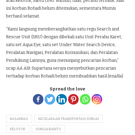
atau kelotok, Sabtu (3/6). Namun, naas, perahu terbalik. Saat
ini korban Rohadi belum ditemukan, sementara Mumis
berhasil selamat.
“Kami langsung memberangkatkan satu regu Search and
Rescue Unit (SRU) dengan dibekali satu Unit Perahu Karet,
satu set Aqua Eye, satu set Under Water Search Device,
Peralatan Navigasi, Peralatan Komunikasi, dan Peralatan
Pendukung Lainnya, guna menunjang pencarian korban,”
ucap AA Alit Supartana seraya menyebutkan pencarian
terhadap korban Rohadi belum membuahkan hasil.(ena/ila)
Spread the love
BASARNAS
KECELAKAAN TRANSPORTASI SUNGAI
KELOTOK
SUNGAI BARITO