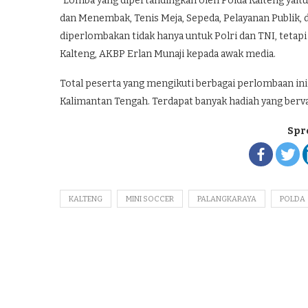
“Lomba yang dipertandingkan oleh Polda Kalteng yaitu B
dan Menembak, Tenis Meja, Sepeda, Pelayanan Publik, 
diperlombakan tidak hanya untuk Polri dan TNI, tetap
Kalteng, AKBP Erlan Munaji kepada awak media.
Total peserta yang mengikuti berbagai perlombaan ini
Kalimantan Tengah. Terdapat banyak hadiah yang bervar
Spr
KALTENG
MINI SOCCER
PALANGKARAYA
POLDA