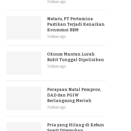
3 tahun ago
Nataru, PT Pertamina
Pastikan Terjadi Kenaikan
Konsumsi BBM
3 tahun ago
Oknum Mantan Lurah
Bukit Tunggal Dipolisikan
3 tahun ago
Perayaan Natal Pemprov,
DAD dan PGIW
Berlangsung Meriah
3 tahun ago
Pria yang Hilang di Kebun
Sawit Ditemukan