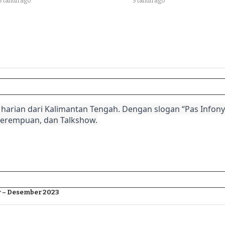
3 tahun ago
3 tahun ago
harian dari Kalimantan Tengah. Dengan slogan “Pas Infonya
Perempuan, dan Talkshow.
 – Desember 2023