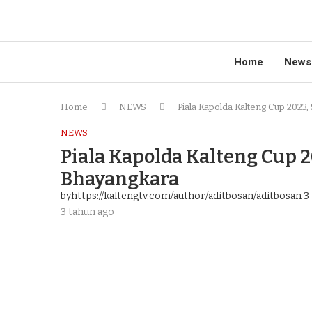
Home
News
Home
NEWS
Piala Kapolda Kalteng Cup 202
NEWS
Piala Kapolda Kalteng Cup 
Bhayangkara
byhttps://kaltengtv.com/author/aditbosan/aditbosan
3 
3 tahun ago