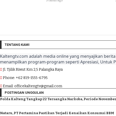
3 tahun ago
TENTANG KAMI
Kaltengtv.com adalah media online yang menyajikan berita 
menampilkan program-program seperti Apresiasi, Untuk 
Jl. Tjilik Riwut Km 2,5 Palangka Raya
Phone: +62 819-1555-6795
Email: officekaltengtv@gmail.com
POSTINGAN UNGGULAN
Polda Kalteng Tangkap 22 Tersangka Narkoba, Periode November
Nataru, PT Pertamina Pastikan Terjadi Kenaikan Konsumsi BBM