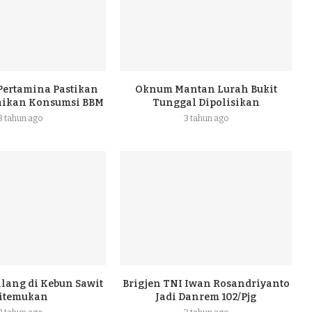
 Pertamina Pastikan
Oknum Mantan Lurah Bukit
naikan Konsumsi BBM
Tunggal Dipolisikan
3 tahun ago
3 tahun ago
ilang di Kebun Sawit
Brigjen TNI Iwan Rosandriyanto
itemukan
Jadi Danrem 102/Pjg