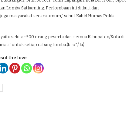
ulutangkis, Mini Soccer, Tenis Lapangan, Bela Diri Polri, Sipet
dan Lomba Satkamling. Perlombaan ini diikuti dan
i juga masyarakat secara umum,” sebut Kabid Humas Polda
 yaitu sekitar 500 orang peserta dari semua Kabupaten/Kota di
iatif untuk setiap cabang lomba.(bro*/ila)
ead the love