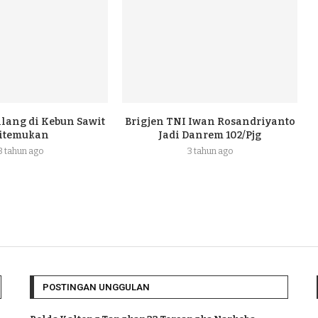
ilang di Kebun Sawit
Brigjen TNI Iwan Rosandriyanto
itemukan
Jadi Danrem 102/Pjg
3 tahun ago
3 tahun ago
POSTINGAN UNGGULAN