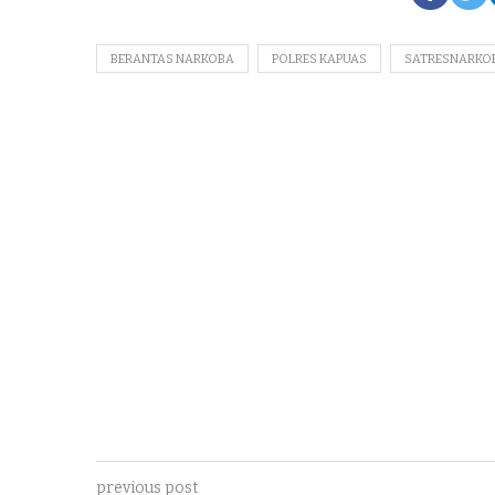
BERANTAS NARKOBA
POLRES KAPUAS
SATRESNARKO
previous post