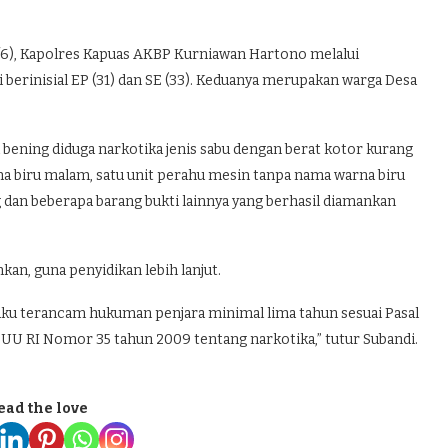
9/6), Kapolres Kapuas AKBP Kurniawan Hartono melalui
berinisial EP (31) dan SE (33). Keduanya merupakan warga Desa
l bening diduga narkotika jenis sabu dengan berat kotor kurang
na biru malam, satu unit perahu mesin tanpa nama warna biru
 dan beberapa barang bukti lainnya yang berhasil diamankan
an, guna penyidikan lebih lanjut.
u terancam hukuman penjara minimal lima tahun sesuai Pasal
t (1) UU RI Nomor 35 tahun 2009 tentang narkotika,” tutur Subandi.
ead the love