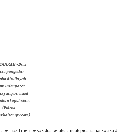
MANKAN –Dua
aku pengedar
oba di wilayah
um Kabupaten
s yang berhasil
kan kepolisian.
(Polres
/kaltengtv.com)
berhasil membekuk dua pelaku tindak pidana narkotika di