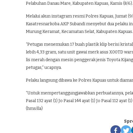
Pelabuhan Danau Mare, Kabupaten Kapuas, Kamis (8/6).
Melalui akun instagram resmi Polres Kapuas, Jumat (
Kasatresnarkoba AKP Subandi menyebut dua pelaku ini 
Murung Keramat, Kecamatan Selat, Kabupaten Kapuas.
“Petugas menemukan 17 buah plastik klip berisi krista
lebih 4,33 gram, satu unit gawai merk asus X00TD war
lis merah dengan mesin penggerak jenis Toyota Kijang
petugas,” ucapnya.
Pelaku langsung dibawa ke Polres Kapuas untuk diamank
“Untuk mempertanggungjawabkan perbuatannya, pelak
Pasal 132 ayat (1) Jo Pasal 144 ayat (1) Jo Pasal 112 aya
(hms/ila)
Spr