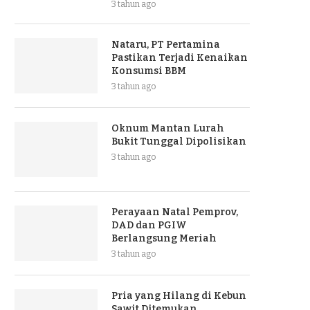
3 tahun ago
Nataru, PT Pertamina
Pastikan Terjadi Kenaikan
Konsumsi BBM
3 tahun ago
Oknum Mantan Lurah
Bukit Tunggal Dipolisikan
3 tahun ago
Perayaan Natal Pemprov,
DAD dan PGIW
Berlangsung Meriah
3 tahun ago
Pria yang Hilang di Kebun
Sawit Ditemukan