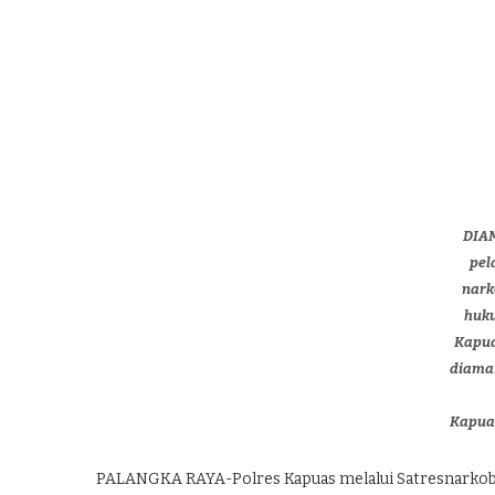
DIA
pel
nark
huk
Kapua
diaman
Kapuas
PALANGKA RAYA-Polres Kapuas melalui Satresnarkoba 