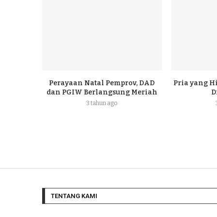
Perayaan Natal Pemprov, DAD
Pria yang H
dan PGIW Berlangsung Meriah
D
3 tahun ago
TENTANG KAMI