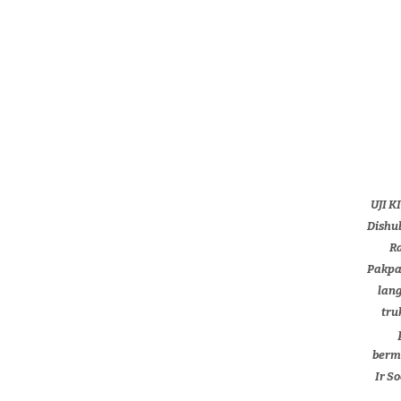
UJI K
Dishu
R
Pakpa
lan
tru
berm
Ir S