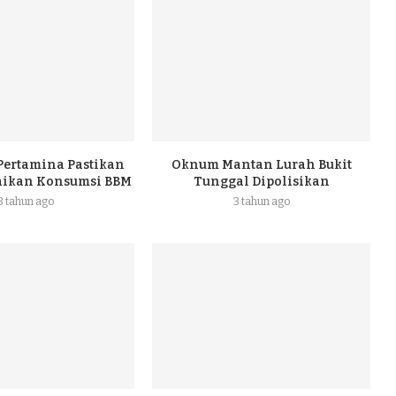
 Pertamina Pastikan
Oknum Mantan Lurah Bukit
naikan Konsumsi BBM
Tunggal Dipolisikan
3 tahun ago
3 tahun ago