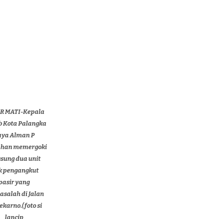
IR MATI-Kepala
b Kota Palangka
aya Alman P
han memergoki
gsung dua unit
k pengangkut
pasir yang
asalah di Jalan
oekarno.(foto si
lancip