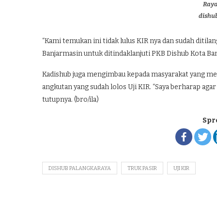
Raya
dishu
“Kami temukan ini tidak lulus KIR nya dan sudah ditila
Banjarmasin untuk ditindaklanjuti PKB Dishub Kota Ban
Kadishub juga mengimbau kepada masyarakat yang mel
angkutan yang sudah lolos Uji KIR. “Saya berharap aga
tutupnya. (bro/ila)
Spr
DISHUB PALANGKARAYA
TRUK PASIR
UJI KIR