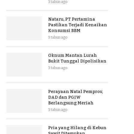
3 tahun ago
Nataru, PT Pertamina
Pastikan Terjadi Kenaikan
Konsumsi BBM
3 tahun ago
Oknum Mantan Lurah
Bukit Tunggal Dipolisikan
3 tahun ago
Perayaan Natal Pemprov,
DAD dan PGIW
Berlangsung Meriah
3 tahun ago
Pria yang Hilang di Kebun
Sawit Ditemukan