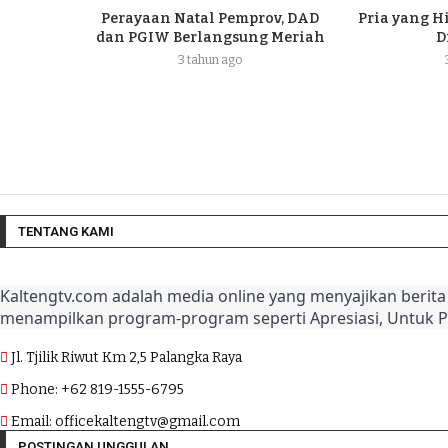
Perayaan Natal Pemprov, DAD
Pria yang H
dan PGIW Berlangsung Meriah
D
3 tahun ago
TENTANG KAMI
Kaltengtv.com adalah media online yang menyajikan berita 
menampilkan program-program seperti Apresiasi, Untuk 
Jl. Tjilik Riwut Km 2,5 Palangka Raya
Phone: +62 819-1555-6795
Email: officekaltengtv@gmail.com
POSTINGAN UNGGULAN