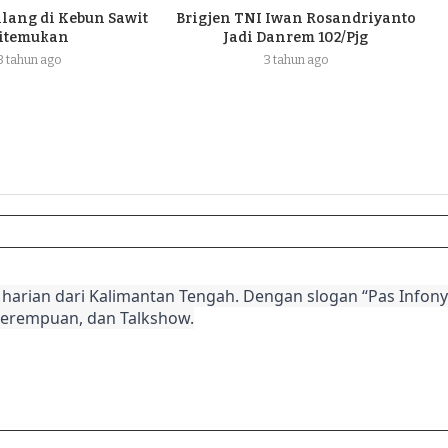
ilang di Kebun Sawit
Brigjen TNI Iwan Rosandriyanto
itemukan
Jadi Danrem 102/Pjg
3 tahun ago
3 tahun ago
harian dari Kalimantan Tengah. Dengan slogan “Pas Infonya
Perempuan, dan Talkshow.