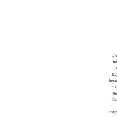
JA
Ko
Nap
bers
men
li
Pa
zaki