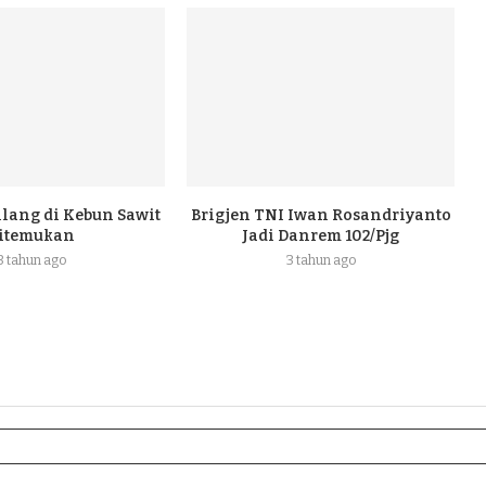
ilang di Kebun Sawit
Brigjen TNI Iwan Rosandriyanto
itemukan
Jadi Danrem 102/Pjg
3 tahun ago
3 tahun ago