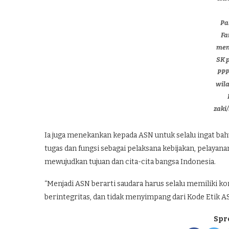
Pa
Fa
men
SK 
PPP
wil
zaki
Ia juga menekankan kepada ASN untuk selalu ingat b
tugas dan fungsi sebagai pelaksana kebijakan, pelayan
mewujudkan tujuan dan cita-cita bangsa Indonesia.
“Menjadi ASN berarti saudara harus selalu memiliki k
berintegritas, dan tidak menyimpang dari Kode Etik AS
Spr