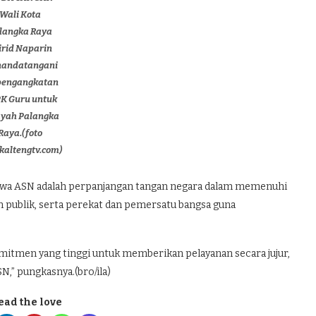
Wali Kota
langka Raya
irid Naparin
andatangani
pengangkatan
K Guru untuk
ayah Palangka
Raya.(foto
/kaltengtv.com)
ahwa ASN adalah perpanjangan tangan negara dalam memenuhi
an publik, serta perekat dan pemersatu bangsa guna
omitmen yang tinggi untuk memberikan pelayanan secara jujur,
N,” pungkasnya.(bro/ila)
ead the love