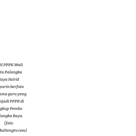
DI PPPK-Wali
ta Palangka
Raya Fairid
arin berfoto
ama guru yang
jadi PPPK di
ngkup Pemko
langka Raya.
(foto
/kaltengtv.com)