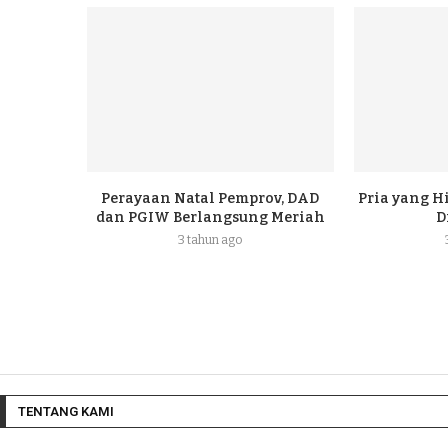
Perayaan Natal Pemprov, DAD
Pria yang H
dan PGIW Berlangsung Meriah
D
3 tahun ago
TENTANG KAMI