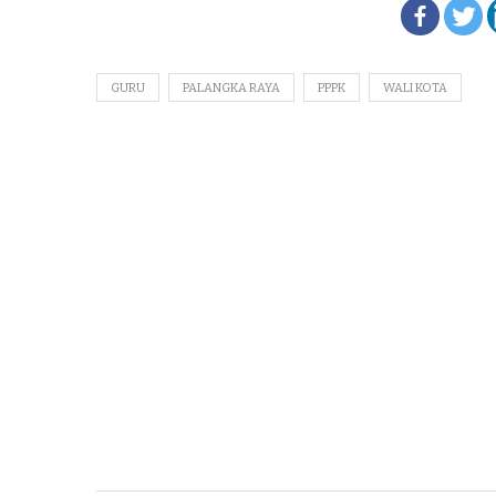
GURU
PALANGKA RAYA
PPPK
WALI KOTA