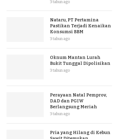
3 tahun ago
Nataru, PT Pertamina
Pastikan Terjadi Kenaikan
Konsumsi BBM
3 tahun ago
Oknum Mantan Lurah
Bukit Tunggal Dipolisikan
3 tahun ago
Perayaan Natal Pemprov,
DAD dan PGIW
Berlangsung Meriah
3 tahun ago
Pria yang Hilang di Kebun
Sawit Ditemukan