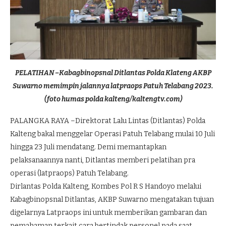
PELATIHAN –Kabagbinopsnal Ditlantas Polda Klateng AKBP
Suwarno memimpin jalannya latpraops Patuh Telabang 2023.
(foto humas polda kalteng/kaltengtv.com)
PALANGKA RAYA –Direktorat Lalu Lintas (Ditlantas) Polda
Kalteng bakal menggelar Operasi Patuh Telabang mulai 10 Juli
hingga 23 Juli mendatang. Demi memantapkan
pelaksanaannya nanti, Ditlantas memberi pelatihan pra
operasi (latpraops) Patuh Telabang.
Dirlantas Polda Kalteng, Kombes Pol R S Handoyo melalui
Kabagbinopsnal Ditlantas, AKBP Suwarno mengatakan tujuan
digelarnya Latpraops ini untuk memberikan gambaran dan
pemahaman terkait cara bertindak personel pada saat