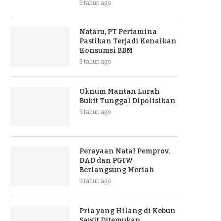
3 tahun ago
Nataru, PT Pertamina
Pastikan Terjadi Kenaikan
Konsumsi BBM
3 tahun ago
Oknum Mantan Lurah
Bukit Tunggal Dipolisikan
3 tahun ago
Perayaan Natal Pemprov,
DAD dan PGIW
Berlangsung Meriah
3 tahun ago
Pria yang Hilang di Kebun
Sawit Ditemukan