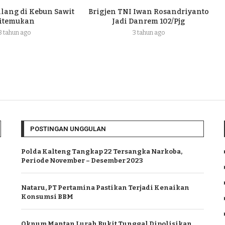
ilang di Kebun Sawit
Brigjen TNI Iwan Rosandriyanto
itemukan
Jadi Danrem 102/Pjg
3 tahun ago
3 tahun ago
POSTINGAN UNGGULAN
Polda Kalteng Tangkap 22 Tersangka Narkoba,
Periode November – Desember 2023
Nataru, PT Pertamina Pastikan Terjadi Kenaikan
Konsumsi BBM
Oknum Mantan Lurah Bukit Tunggal Dipolisikan