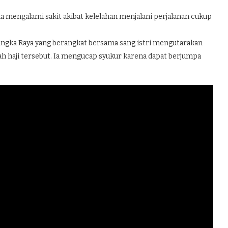
na mengalami sakit akibat kelelahan menjalani perjalanan cukup
alangka Raya yang berangkat bersama sang istri mengutarakan
ah haji tersebut. Ia mengucap syukur karena dapat berjumpa