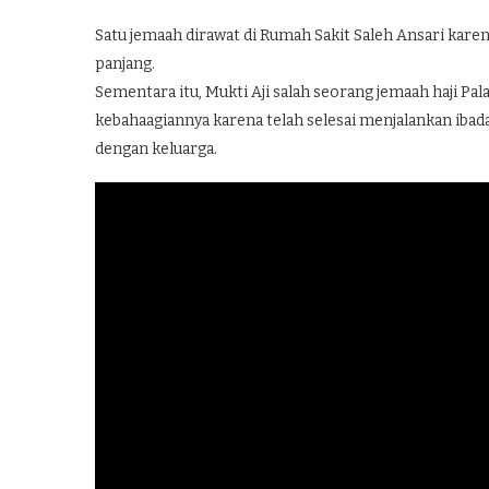
Satu jemaah dirawat di Rumah Sakit Saleh Ansari kare
panjang.
Sementara itu, Mukti Aji salah seorang jemaah haji P
kebahaagiannya karena telah selesai menjalankan ibad
dengan keluarga.