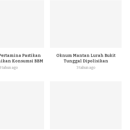
 Pertamina Pastikan
Oknum Mantan Lurah Bukit
naikan Konsumsi BBM
Tunggal Dipolisikan
3 tahun ago
3 tahun ago