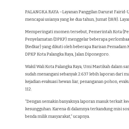
PALANGKA RAYA –Layanan Panggilan Darurat Fairid-Umi
mencapai usianya yang ke dua tahun, Jumat (18/8). Layan
Memperingati momen tersebut, Pemerintah Kota (Pe
Penyelamatan (DPKP) menggelar beberapa perlombaa
(Redkar) yang dikuti oleh beberapa Barisan Pemadam 
DPKP Kota Palangka Raya, Jalan Diponegoro.
Wakil Wali Kota Palangka Raya, Umi Mastikah dalam s
sudah menangani sebanyak 2.637 lebih laporan dari m
kejadian evakuasi hewan liar, penanganan pohon, eva
112.
“Dengan semakin banyaknya laporan masuk terkait ke
kesungguhan. Karena di dalamnya terkandung misi sos
benda milik masyarakat,” ucapnya.