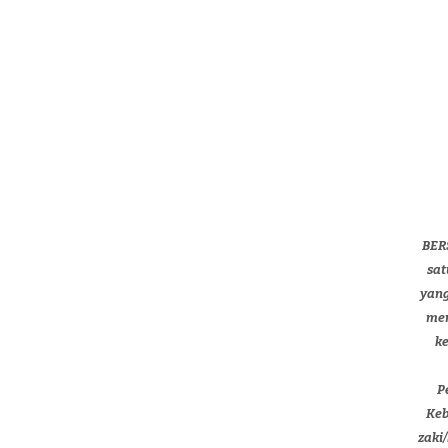
BER
sat
yang
men
k
P
Keb
zaki