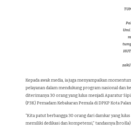
TUM
Pa
Umi 
m
tum
HUT
zaki
Kepada awak media, ia juga menyampaikan momentum ul
pelayanan dalam mendukung program nasional dan ked
diterimanya 30 orang yang lulus menjadi Aparatur Sip
(P3K) Pemadam Kebakaran Pemula di DPKP Kota Palan
“Kita patut berbangga 30 orang dari damkar yang lulus
memiliki dedikasi dan kompetensi,” tandasnya.(bro/ila)