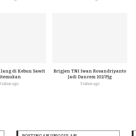
ilang di Kebun Sawit
Brigjen TNI Iwan Rosandriyanto
itemukan
Jadi Danrem 102/Pjg
3 tahun ago
3 tahun ago
POSTINGAN UNGGULAN