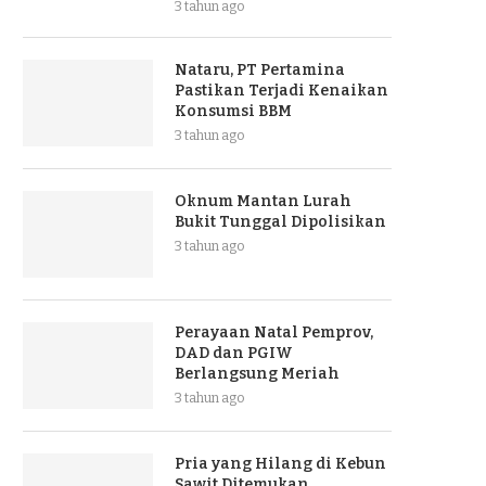
3 tahun ago
Nataru, PT Pertamina
Pastikan Terjadi Kenaikan
Konsumsi BBM
3 tahun ago
Oknum Mantan Lurah
Bukit Tunggal Dipolisikan
3 tahun ago
Perayaan Natal Pemprov,
DAD dan PGIW
Berlangsung Meriah
3 tahun ago
Pria yang Hilang di Kebun
Sawit Ditemukan