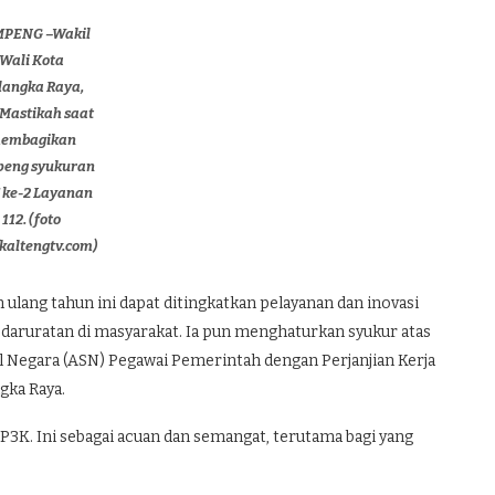
PENG –Wakil
Wali Kota
langka Raya,
Mastikah saat
embagikan
peng syukuran
 ke-2 Layanan
112. (foto
/kaltengtv.com)
ang tahun ini dapat ditingkatkan pelayanan dan inovasi
aruratan di masyarakat. Ia pun menghaturkan syukur atas
il Negara (ASN) Pegawai Pemerintah dengan Perjanjian Kerja
gka Raya.
 P3K. Ini sebagai acuan dan semangat, terutama bagi yang