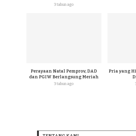
3 tahun ago
Perayaan Natal Pemprov, DAD
Pria yang H
dan PGIW Berlangsung Meriah
D
3 tahun ago
TENTANG KAMI