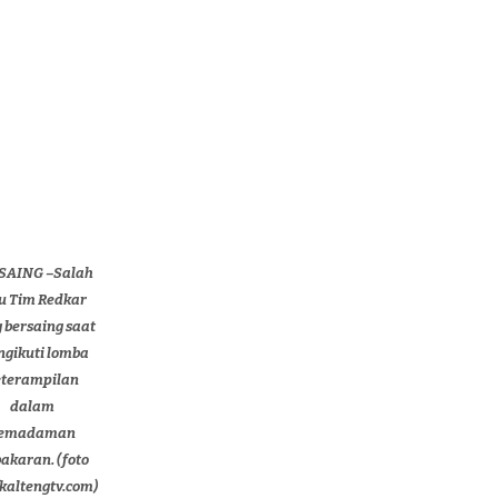
SAING –Salah
u Tim Redkar
 bersaing saat
gikuti lomba
eterampilan
dalam
emadaman
akaran. (foto
/kaltengtv.com)