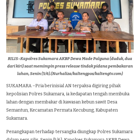
RILIS–Kapolres Sukamara AKBP Dewa Made Palguna (duduk, dua
dari kiri) saat memimpin press release tindak pidana pembakaran
lahan, Senin (5/6).(Nurhaliza/kaltengpos/kaltengtv.com)
SUKAMARA –Pria berinisial AN terpaksa digiring pihak
kepolisian Polres Sukamara, ia kedapatan tengah membuka
lahan dengan membakar di kawasan kebun sawit Desa
Semantun, Kecamatan Permata Kecubung, Kabupaten
Sukamara.
Penangkapan terhadap tersangka diungkap Polres Sukamara
dalam pers rilis, Senin (5/6). Kapolres Sukamara AKBP Dewa