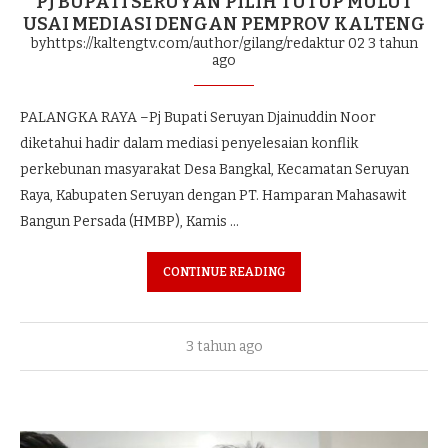
PJ BUPATI SERUYAN PILIH TUTUP MULUT
USAI MEDIASI DENGAN PEMPROV KALTENG
byhttps://kaltengtv.com/author/gilang/redaktur 02
3 tahun
ago
PALANGKA RAYA –Pj Bupati Seruyan Djainuddin Noor
diketahui hadir dalam mediasi penyelesaian konflik
perkebunan masyarakat Desa Bangkal, Kecamatan Seruyan
Raya, Kabupaten Seruyan dengan PT. Hamparan Mahasawit
Bangun Persada (HMBP), Kamis …
CONTINUE READING
3 tahun ago