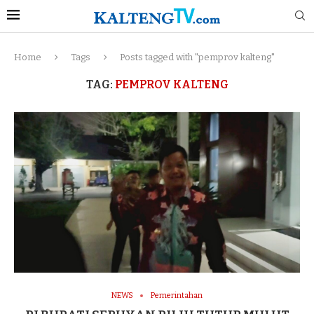
Home
Tags
Posts tagged with "pemprov kalteng"
TAG:
PEMPROV KALTENG
NEWS
Pemerintahan